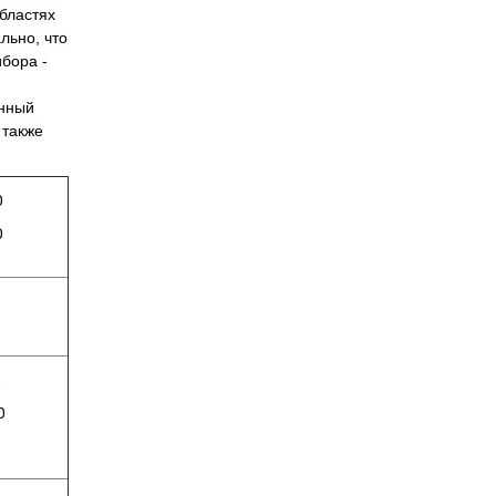
бластях
льно, что
бора -
анный
 также
0
0
8
0