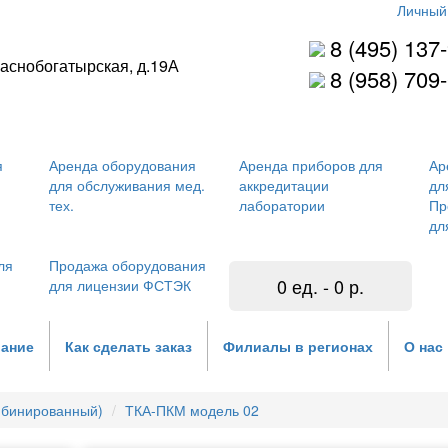
Личный
u
8 (495) 137
раснобогатырская, д.19А
8 (958) 709
я
Аренда оборудования
Аренда приборов для
Ар
для обслуживания мед.
аккредитации
дл
тех.
лаборатории
Пр
дл
ля
Продажа оборудования
0 ед. - 0 р.
для лицензии ФСТЭК
вание
Как сделать заказ
Филиалы в регионах
О нас
мбинированный)
ТКА-ПКМ модель 02