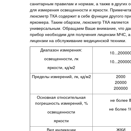
санитарным правилам и нормам, а также в других о
для измерения освещенности и яркости. Примечета
люксметр ТКА содержит в себе функции другого при
яркомера. Таким обарзом, люксметр ТКА является
универсальным. Обращаем Ваше внимание, что д
прибор необходим для получения лицензии МЧС, а
лицензии на обслуживание медицинской техники.
Диапазон измерения:
10...20000
освещенности, лк
10...20000
яркости, кд/м
2
Пределы измерений, лк, кд/м
2
2000
20000
200000
Основная относительная
не более 
погрешность измерений, %
не более 1
освещенности
яркости
Вид индикации
ЖКИ