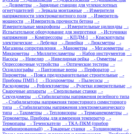
- Дозиметры
- Зарядные станции для углекислотных
огнетушителей
- Зеркала монтажные
- Измерители
напряженности электромагнитного поля
- Измеритель
мощности
- Измеритель прочности бетона
-
Измерительные микрофоны
- Измерительные цилиндры
-
Испытательное оборудование для энергетики
- Источники
напряжения
- Компрессоры
- КПДМ-1
- Краскопульты
электрические
- Лебедки
- Линейки
- Люксметры
-
Магазины сопротивления
- Манометры
- Мегаомметры
-
Микрометры
- Миллитесламетры
- Набор инструментов
-
Насосы
- Нивелир
- Нивелирная рейка
- Омметры
-
Опрессовочные устройства
- Оптические тестеры
-
Осциллографы
- Пантонные веера
- Перфоратор
-
Пирометры
- Пояса предохранительные строительные
-
Приборы ПМП-1
- Психрометры
- Пылесосы
-
Расходомеры
- Рефлектометры
- Рулетки измерительные
-
Сварочные аппараты
- Сверлильные станки
-
Секундомеры
- Стабилизаторы напряжения релейного типа
- Стабилизаторы напряжения тиристорного симисторного
типа
- Стабилизаторы напряжения электромеханического
типа
- Тахометры
- Тепловизоры
- Термоанемометры
-
Термометры. Приборы для измерения температур
-
Термопары
- Течеискатели
- ТКА-ПКМ (прибор
комбинированный)
- Токарные станки
- Толщиномеры
-