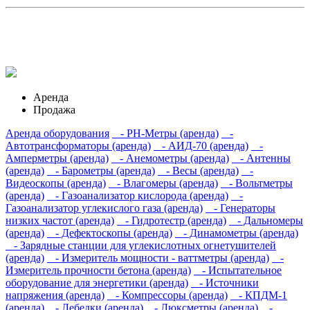
Аренда
Продажа
Аренда оборудования
- PH-Метры (аренда)
-
Автотрансформаторы (аренда)
- АИД-70 (аренда)
-
Амперметры (аренда)
- Анемометры (аренда)
- Антенны
(аренда)
- Барометры (аренда)
- Весы (аренда)
-
Видеоскопы (аренда)
- Влагомеры (аренда)
- Вольтметры
(аренда)
- Газоанализатор кислорода (аренда)
-
Газоанализатор углекислого газа (аренда)
- Генераторы
низких частот (аренда)
- Гидротестр (аренда)
- Дальномеры
(аренда)
- Дефектоскопы (аренда)
- Динамометры (аренда)
- Зарядные станции для углекислотных огнетушителей
(аренда)
- Измеритель мощности - ваттметры (аренда)
-
Измеритель прочности бетона (аренда)
- Испытательное
оборудование для энергетики (аренда)
- Источники
напряжения (аренда)
- Компрессоры (аренда)
- КПДМ-1
(аренда)
- Лебедки (аренда)
- Люксметры (аренда)
-