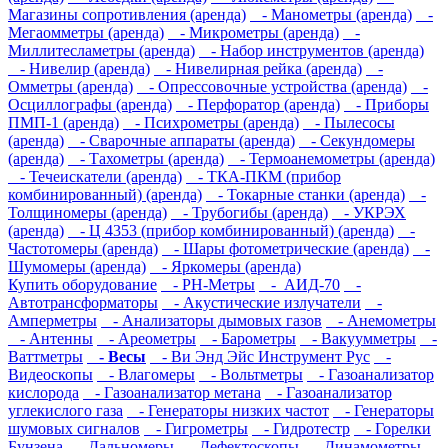
Магазины сопротивления (аренда)
- Манометры (аренда)
-
Мегаомметры (аренда)
- Микрометры (аренда)
-
Миллитесламетры (аренда)
- Набор инструментов (аренда)
- Нивелир (аренда)
- Нивелирная рейка (аренда)
-
Омметры (аренда)
- Опрессовочные устройства (аренда)
-
Осциллографы (аренда)
- Перфоратор (аренда)
- Приборы
ПМП-1 (аренда)
- Психрометры (аренда)
- Пылесосы
(аренда)
- Сварочные аппараты (аренда)
- Секундомеры
(аренда)
- Тахометры (аренда)
- Термоанемометры (аренда)
- Течеискатели (аренда)
- ТКА-ПКМ (прибор
комбинированный) (аренда)
- Токарные станки (аренда)
-
Толщиномеры (аренда)
- Трубогибы (аренда)
- УКРЭХ
(аренда)
- Ц 4353 (прибор комбинированный) (аренда)
-
Частотомеры (аренда)
- Шары фотометрические (аренда)
-
Шумомеры (аренда)
- Яркомеры (аренда)
Купить оборудование
- PH-Метры
- АИД-70
-
Автотрансформаторы
- Акустические излучатели
-
Амперметры
- Анализаторы дымовых газов
- Анемометры
- Антенны
- Ареометры
- Барометры
- Вакуумметры
-
Ваттметры
- Весы
- Ви Энд Эйс Инструмент Рус
-
Видеоскопы
- Влагомеры
- Вольтметры
- Газоанализатор
кислорода
- Газоанализатор метана
- Газоанализатор
углекислого газа
- Генераторы низких частот
- Генераторы
шумовых сигналов
- Гигрометры
- Гидротестр
- Горелки
Бунзена
- Дальномеры
- Дефектоскопы
- Динамометры